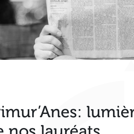
rimur’Anes: lumièr
e nos lauréats