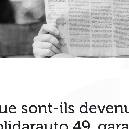
ue sont-ils deven
olidarauto 49, gara