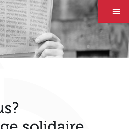
us?
ge solidaire