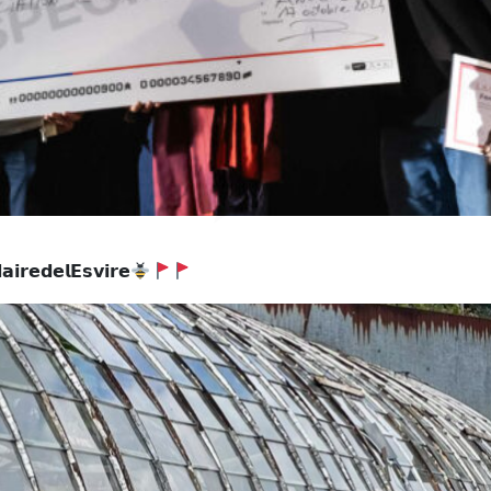
𝗶𝗿𝗲 𝗱𝗲 𝗹’𝗘𝘀𝘃𝗶è𝗿𝗲