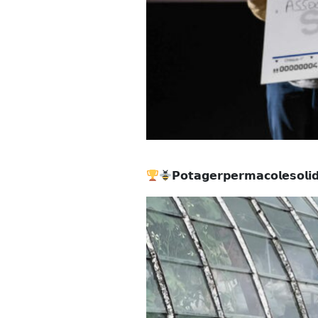
𝗣𝗼𝘁𝗮𝗴𝗲𝗿 𝗽𝗲𝗿𝗺𝗮𝗰𝗼𝗹𝗲 𝘀𝗼𝗹𝗶𝗱𝗮