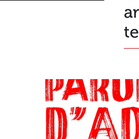
ar
te