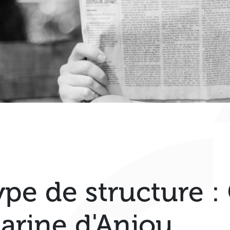
ype de structure :
arine d'Anjou