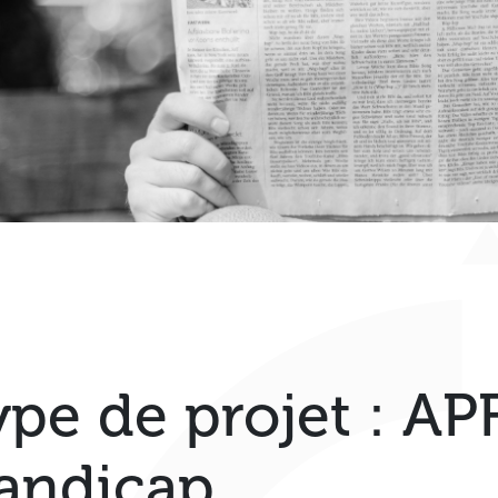
ype de projet :
APF
andicap