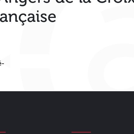
rançaise
é-