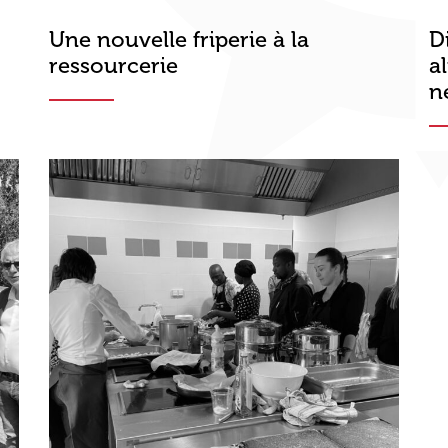
Une nouvelle friperie à la
D
ressourcerie
a
n