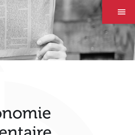
onomie
entaire