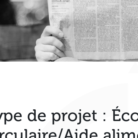
ype de projet :
Éc
irculaire/Aide alim