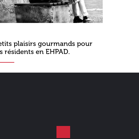
etits plaisirs gourmands pour
es résidents en EHPAD.